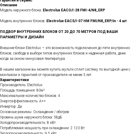
Гарантия и сервис
Описание
Модель наружного блока:
Electrolux
EACO/I-28 FMI-4/N8_ERP
Модель внутренних блоков:
Electrolux
EACS/I-07 HM FMI/N8_ERP/in
- 4 шт
ПОДБОР ВНУТРЕННИХ БЛОКОВ ОТ 20 ДО 70 МЕТРОВ ПОД ВАШИ
ПАРАМЕТРЫ И ДИЗАЙН
Внешние блоки Electrolux — это возможность подключения до пяти внутренних
блоков, свобода в выборе типов внутренних блоков и надежная работа, даже
когда за окном минусовая температура.
В нашем магазине вы можете купить мульти сплит систему по выгодной цене с
монтажом и гарантией от производителя не менее 3 лет.
Характеристики
Производитель: Electrolux
Площадь помещения: 80м²
Максимальное количество блоков: 4
Энергоэффективность: A++
Инвертор: Да
Основные режимы: Охлаждение / обогрев
Уровень шума наружного блока: 58дБ
Холодопроизводительность: 8 кВт
Потребляемая мощность при охлаждении: 2.120 Вт
Теплопроизводительность: 9.5 кВт