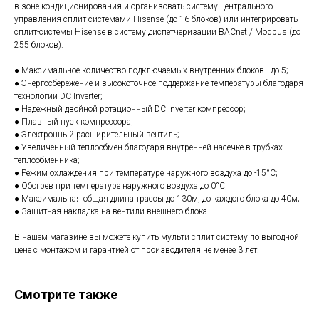
в зоне кондиционирования и организовать систему центрального
управления сплит-системами Hisense (до 16 блоков) или интегрировать
сплит-системы Hisense в систему диспетчеризации BACnet / Modbus (до
255 блоков).
● Максимальное количество подключаемых внутренних блоков - до 5;
● Энергосбережение и высокоточное поддержание температуры благодаря
технологии DC Inverter;
● Надежный двойной ротационный DC Inverter компрессор;
● Плавный пуск компрессора;
● Электронный расширительный вентиль;
● Увеличенный теплообмен благодаря внутренней насечке в трубках
теплообменника;
● Режим охлаждения при температуре наружного воздуха до -15°С;
● Обогрев при температуре наружного воздуха до 0°С;
● Максимальная общая длина трассы до 130м, до каждого блока до 40м;
● Защитная накладка на вентили внешнего блока
В нашем магазине вы можете купить мульти сплит систему по выгодной
цене с монтажом и гарантией от производителя не менее 3 лет.
Смотрите также