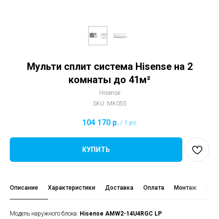
Мульти сплит система Hisense на 2
комнаты до 41м²
Hisense
SKU:
МК055
104 170
р.
/
1 pc
КУПИТЬ
Описание
Характеристики
Доставка
Оплата
Монтаж
Гара
Модель наружного блока:
Hisense
AMW2-14U4RGC LP