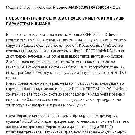
Модель внутренних блоков:
Hisense
AMS-07UW4RVEDB00H
- 2 шт
ПОДБОР ВНУТРЕННИХ БЛОКОВ ОТ 20 ДО 70 МЕТРОВ ПОД ВАШИ
ПАРАМЕТРЫ И ДИЗАЙН
Использование мульти сплит-систем Hisense FREE Match DC Inverter
позволяет значительно улучшить вид зданий снаружи, так как вместо 5
наружных блоков будет установлен всего 1. Кроме большой гибкости в
использовании, мульти сплит-системы Hisense FREE Match DC Inverter
дают потребителю еще и широчайший выбор типов внутренних блоков.
Это 5 различных дизайнов настенных блоков, а так же кассетные,
канальные и консольные внутренние блоки. За счет доработок от наших
инженеров блоки имеют увеличенную суммарную длину трассы, до 130
метров.
Инверторная технология управления компрессором, используемая во
наружных блоках мульти сплит-систем Hisense FREE Match DC Inverter, в
сочетании с электронной системой распределения хладагента к разным
внутренним блокам позволяет точно поддерживать индивидуальные
температурные настройки в разных помещения.
Схема управления с использованием индивидуальных проводных
пультов YXE-E01U(E) и адаптера для подключения сплит-систем Hisense к
системам центрального управления и диспетчеризации B544(E)
позволяет организовывать индивидуальное управление кондиционером